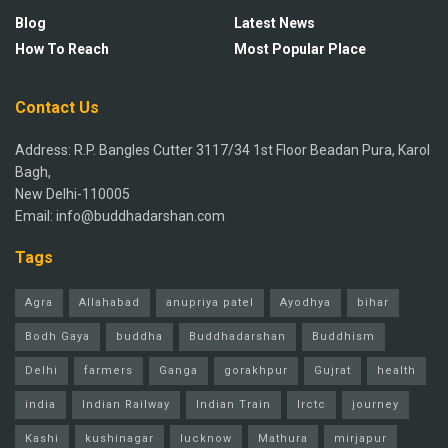
Blog
Latest News
How To Reach
Most Popular Place
Contact Us
Address: R.P. Bangles Cutter 3117/34 1st Floor Beadan Pura, Karol
Bagh,
New Delhi-110005
Email: info@buddhadarshan.com
Tags
Agra
Allahabad
anupriya patel
Ayodhya
bihar
Bodh Gaya
buddha
Buddhadarshan
Buddhism
Delhi
farmers
Ganga
gorakhpur
Gujrat
health
india
Indian Railway
Indian Train
Irctc
journey
Kashi
kushinagar
lucknow
Mathura
mirjapur