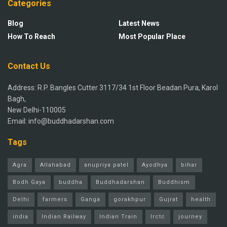
Categories
Blog
Latest News
How To Reach
Most Popular Place
Contact Us
Address: R.P. Bangles Cutter 3117/34 1st Floor Beadan Pura, Karol
Bagh,
New Delhi-110005
Email: info@buddhadarshan.com
Tags
Agra
Allahabad
anupriya patel
Ayodhya
bihar
Bodh Gaya
buddha
Buddhadarshan
Buddhism
Delhi
farmers
Ganga
gorakhpur
Gujrat
health
india
Indian Railway
Indian Train
Irctc
journey