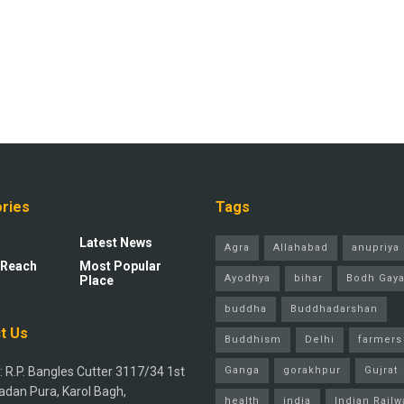
ries
Tags
Latest News
Agra
Allahabad
anupriya 
 Reach
Most Popular
Ayodhya
bihar
Bodh Gay
Place
buddha
Buddhadarshan
t Us
Buddhism
Delhi
farmers
 R.P. Bangles Cutter 3117/34 1st
Ganga
gorakhpur
Gujrat
adan Pura, Karol Bagh,
health
india
Indian Railw