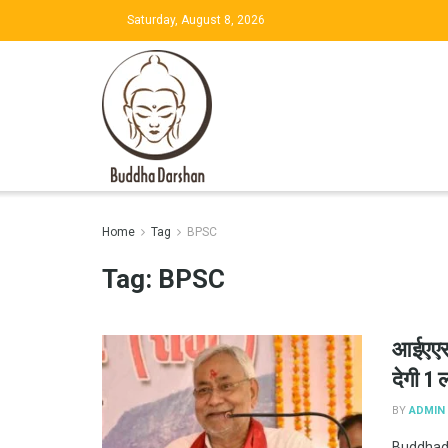
Saturday, August 8, 2026
Home
Tag
BPSC
Tag:
BPSC
आईएएस 
देगी 1 
BY
ADMIN
Buddhadar