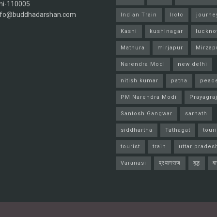
hi-110005
info@buddhadarshan.com
Indian Train
Irctc
journe
Kashi
kushinagar
luckn
Mathura
mirjapur
Mirzap
Narendra Modi
new delhi
nitish kumar
patna
peac
PM Narendra Modi
Prayagra
Santosh Gangwar
sarnath
siddhartha
Tathagat
tour
tourist
train
uttar prades
Varanasi
प्रयागराज
बुद्ध
व