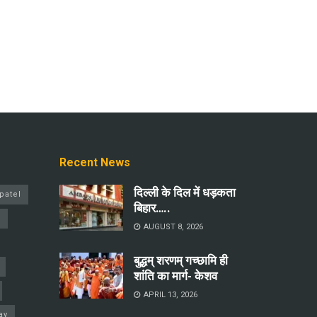
Recent News
दिल्ली के दिल में धड़कता
patel
बिहार…..
a
AUGUST 8, 2026
बुद्धम् शरणम् गच्छामि ही
शांति का मार्ग- केशव
APRIL 13, 2026
ay