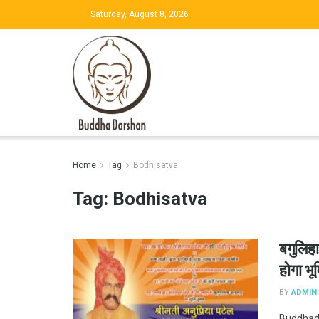
Saturday, August 8, 2026
Home
Tag
Bodhisatva
Tag:
Bodhisatva
बगुलिहा
होगा भू
BY
ADMIN
Buddhadar