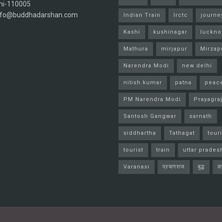
hi-110005
info@buddhadarshan.com
Indian Train
Irctc
journe
Kashi
kushinagar
luckn
Mathura
mirjapur
Mirzap
Narendra Modi
new delhi
nitish kumar
patna
peac
PM Narendra Modi
Prayagra
Santosh Gangwar
sarnath
siddhartha
Tathagat
tour
tourist
train
uttar prades
Varanasi
प्रयागराज
बुद्ध
व