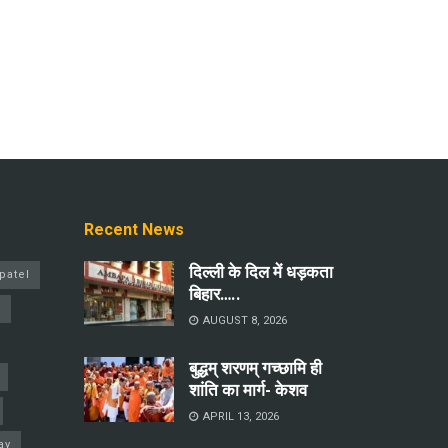
Recent News
दिल्ली के दिल में धड़कता
patel
बिहार…..
a
AUGUST 8, 2026
बुद्धम् शरणम् गच्छामि ही
शांति का मार्ग- केशव
APRIL 13, 2026
ay