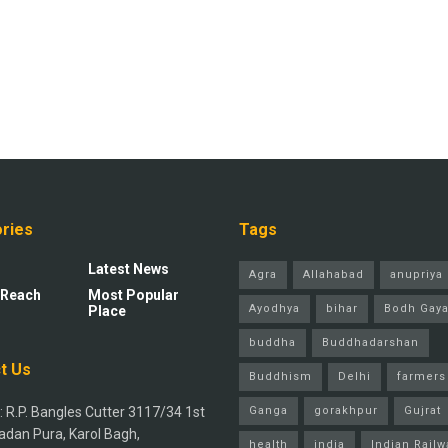
ries
Tags
Latest News
Agra
Allahabad
anupriya 
 Reach
Most Popular
Ayodhya
bihar
Bodh Gay
Place
buddha
Buddhadarshan
t Us
Buddhism
Delhi
farmers
 R.P. Bangles Cutter 3117/34 1st
Ganga
gorakhpur
Gujrat
adan Pura, Karol Bagh,
health
india
Indian Railw