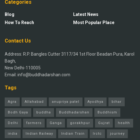
Categories
Blog
Latest News
How To Reach
Most Popular Place
Contact Us
Address: R.P. Bangles Cutter 3117/34 1st Floor Beadan Pura, Karol
Bagh,
New Delhi-110005
Email: info@buddhadarshan.com
Tags
Agra
Allahabad
anupriya patel
Ayodhya
bihar
Bodh Gaya
buddha
Buddhadarshan
Buddhism
Delhi
farmers
Ganga
gorakhpur
Gujrat
health
india
Indian Railway
Indian Train
Irctc
journey