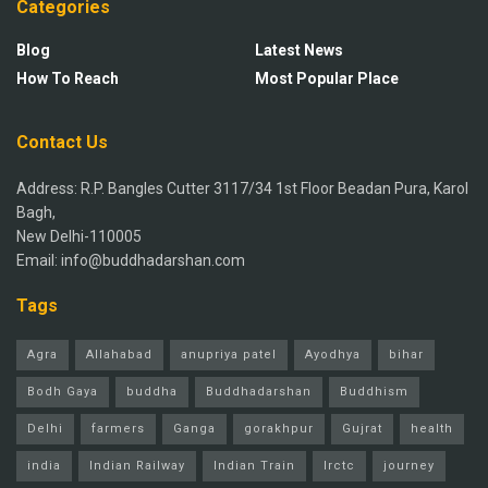
Categories
Blog
Latest News
How To Reach
Most Popular Place
Contact Us
Address: R.P. Bangles Cutter 3117/34 1st Floor Beadan Pura, Karol
Bagh,
New Delhi-110005
Email: info@buddhadarshan.com
Tags
Agra
Allahabad
anupriya patel
Ayodhya
bihar
Bodh Gaya
buddha
Buddhadarshan
Buddhism
Delhi
farmers
Ganga
gorakhpur
Gujrat
health
india
Indian Railway
Indian Train
Irctc
journey