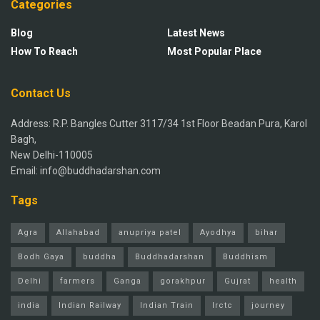
Categories
Blog
Latest News
How To Reach
Most Popular Place
Contact Us
Address: R.P. Bangles Cutter 3117/34 1st Floor Beadan Pura, Karol
Bagh,
New Delhi-110005
Email: info@buddhadarshan.com
Tags
Agra
Allahabad
anupriya patel
Ayodhya
bihar
Bodh Gaya
buddha
Buddhadarshan
Buddhism
Delhi
farmers
Ganga
gorakhpur
Gujrat
health
india
Indian Railway
Indian Train
Irctc
journey