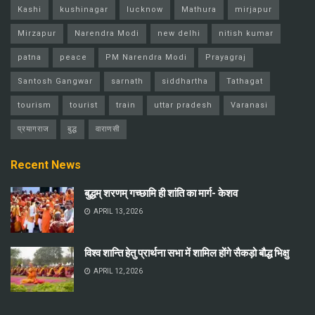
Kashi
kushinagar
lucknow
Mathura
mirjapur
Mirzapur
Narendra Modi
new delhi
nitish kumar
patna
peace
PM Narendra Modi
Prayagraj
Santosh Gangwar
sarnath
siddhartha
Tathagat
tourism
tourist
train
uttar pradesh
Varanasi
प्रयागराज
बुद्ध
वाराणसी
Recent News
बुद्धम् शरणम् गच्छामि ही शांति का मार्ग- केशव
APRIL 13, 2026
विश्व शान्ति हेतु प्रार्थना सभा में शामिल होंगे सैकड़ो बौद्ध भिक्षु
APRIL 12, 2026