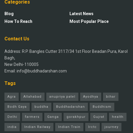
Categories
Blog
Latest News
How To Reach
Most Popular Place
Contact Us
Address: R.P. Bangles Cutter 3117/34 1st Floor Beadan Pura, Karol
Bagh,
New Delhi-110005
Email: info@buddhadarshan.com
Tags
Agra
Allahabad
anupriya patel
Ayodhya
bihar
Bodh Gaya
buddha
Buddhadarshan
Buddhism
Delhi
farmers
Ganga
gorakhpur
Gujrat
health
india
Indian Railway
Indian Train
Irctc
journey