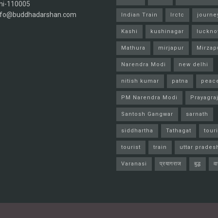
hi-110005
info@buddhadarshan.com
Indian Train
Irctc
journe
Kashi
kushinagar
luckn
Mathura
mirjapur
Mirzap
Narendra Modi
new delhi
nitish kumar
patna
peac
PM Narendra Modi
Prayagra
Santosh Gangwar
sarnath
siddhartha
Tathagat
tour
tourist
train
uttar prades
Varanasi
प्रयागराज
बुद्ध
व