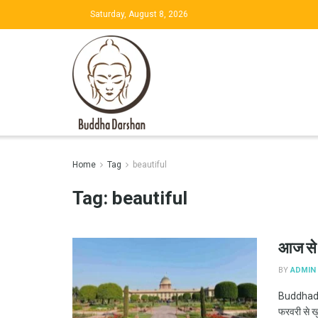
Saturday, August 8, 2026
Home
Tag
beautiful
Tag:
beautiful
आज से ऐ
BY
ADMIN
Buddhadar
फरवरी से ख