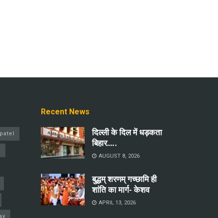
Recent News
दिल्ली के दिल में धड़कता
patel
बिहार…..
a
AUGUST 8, 2026
बुद्धम् शरणम् गच्छामि ही
शांति का मार्ग- केशव
APRIL 13, 2026
ay