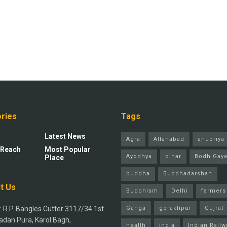
ries
Tags
Latest News
Agra
Allahabad
anupriya 
 Reach
Most Popular
Ayodhya
bihar
Bodh Gay
Place
buddha
Buddhadarshan
t Us
Buddhism
Delhi
farmers
 R.P. Bangles Cutter 3117/34 1st
Ganga
gorakhpur
Gujrat
adan Pura, Karol Bagh,
health
india
Indian Railw