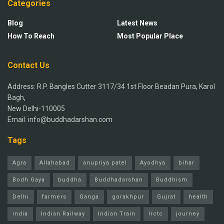
Categories
Blog
Latest News
How To Reach
Most Popular Place
Contact Us
Address: R.P. Bangles Cutter 3117/34 1st Floor Beadan Pura, Karol
Bagh,
New Delhi-110005
Email: info@buddhadarshan.com
Tags
Agra
Allahabad
anupriya patel
Ayodhya
bihar
Bodh Gaya
buddha
Buddhadarshan
Buddhism
Delhi
farmers
Ganga
gorakhpur
Gujrat
health
india
Indian Railway
Indian Train
Irctc
journey