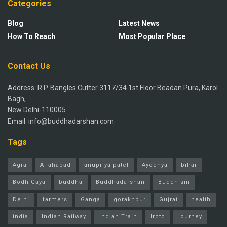
Categories
Blog
Latest News
How To Reach
Most Popular Place
Contact Us
Address: R.P. Bangles Cutter 3117/34 1st Floor Beadan Pura, Karol
Bagh,
New Delhi-110005
Email: info@buddhadarshan.com
Tags
Agra
Allahabad
anupriya patel
Ayodhya
bihar
Bodh Gaya
buddha
Buddhadarshan
Buddhism
Delhi
farmers
Ganga
gorakhpur
Gujrat
health
india
Indian Railway
Indian Train
Irctc
journey