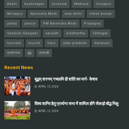
Kashi
kushinagar
lucknow
Mathura
mirjapur
Mirzapur
Narendra Modi
new delhi
nitish kumar
patna
peace
PM Narendra Modi
Prayagraj
Santosh Gangwar
sarnath
siddhartha
Tathagat
tourism
tourist
train
uttar pradesh
Varanasi
प्रयागराज
बुद्ध
वाराणसी
Recent News
बुद्धम् शरणम् गच्छामि ही शांति का मार्ग- केशव
APRIL 13, 2026
विश्व शान्ति हेतु प्रार्थना सभा में शामिल होंगे सैकड़ो बौद्ध भिक्षु
APRIL 12, 2026