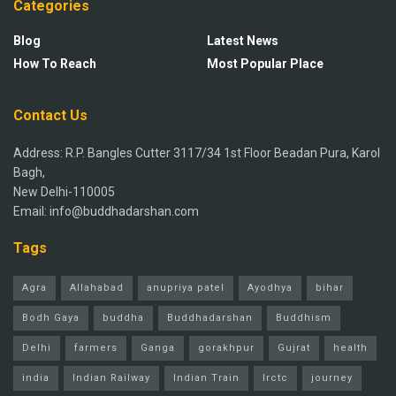
Categories
Blog
Latest News
How To Reach
Most Popular Place
Contact Us
Address: R.P. Bangles Cutter 3117/34 1st Floor Beadan Pura, Karol
Bagh,
New Delhi-110005
Email: info@buddhadarshan.com
Tags
Agra
Allahabad
anupriya patel
Ayodhya
bihar
Bodh Gaya
buddha
Buddhadarshan
Buddhism
Delhi
farmers
Ganga
gorakhpur
Gujrat
health
india
Indian Railway
Indian Train
Irctc
journey