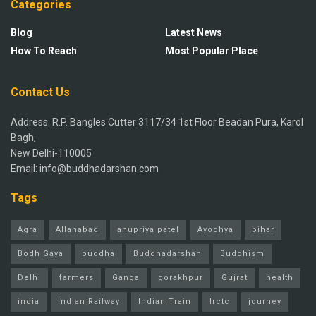
Categories
Blog
Latest News
How To Reach
Most Popular Place
Contact Us
Address: R.P. Bangles Cutter 3117/34 1st Floor Beadan Pura, Karol
Bagh,
New Delhi-110005
Email: info@buddhadarshan.com
Tags
Agra
Allahabad
anupriya patel
Ayodhya
bihar
Bodh Gaya
buddha
Buddhadarshan
Buddhism
Delhi
farmers
Ganga
gorakhpur
Gujrat
health
india
Indian Railway
Indian Train
Irctc
journey