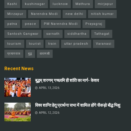
Kashi
kushinagar
lucknow
Mathura
mirjapur
Mirzapur
Narendra Modi
new delhi
nitish kumar
patna
peace
PM Narendra Modi
Prayagraj
Santosh Gangwar
sarnath
siddhartha
Tathagat
tourism
tourist
train
uttar pradesh
Varanasi
प्रयागराज
बुद्ध
वाराणसी
Recent News
बुद्धम् शरणम् गच्छामि ही शांति का मार्ग- केशव
APRIL 13, 2026
विश्व शान्ति हेतु प्रार्थना सभा में शामिल होंगे सैकड़ो बौद्ध भिक्षु
APRIL 12, 2026