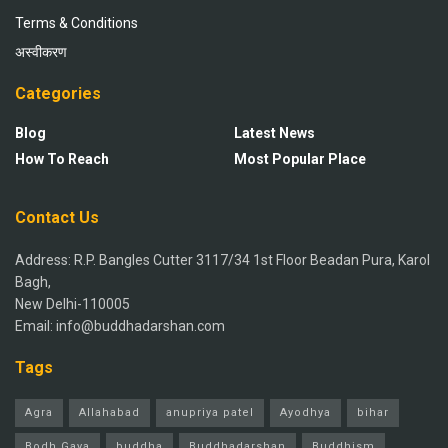
Terms & Conditions
अस्वीकरण
Categories
Blog
Latest News
How To Reach
Most Popular Place
Contact Us
Address: R.P. Bangles Cutter 3117/34 1st Floor Beadan Pura, Karol
Bagh,
New Delhi-110005
Email: info@buddhadarshan.com
Tags
Agra
Allahabad
anupriya patel
Ayodhya
bihar
Bodh Gaya
buddha
Buddhadarshan
Buddhism