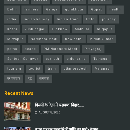
Delhi
farmers
Ganga
gorakhpur
Gujrat
health
india
Indian Railway
Indian Train
Irctc
journey
Kashi
kushinagar
lucknow
Mathura
mirjapur
Mirzapur
Narendra Modi
new delhi
nitish kumar
patna
peace
PM Narendra Modi
Prayagraj
Santosh Gangwar
sarnath
siddhartha
Tathagat
tourism
tourist
train
uttar pradesh
Varanasi
प्रयागराज
बुद्ध
वाराणसी
Recent News
दिल्ली के दिल में धड़कता बिहार…..
AUGUST 8, 2026
बुद्धम् शरणम् गच्छामि ही शांति का मार्ग- केशव