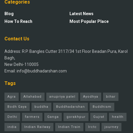
Categories
Blog
Latest News
How To Reach
Most Popular Place
Contact Us
Address: R.P. Bangles Cutter 3117/34 1st Floor Beadan Pura, Karol
Bagh,
New Delhi-110005
Email: info@buddhadarshan.com
Tags
Agra
Allahabad
anupriya patel
Ayodhya
bihar
Bodh Gaya
buddha
Buddhadarshan
Buddhism
Delhi
farmers
Ganga
gorakhpur
Gujrat
health
india
Indian Railway
Indian Train
Irctc
journey