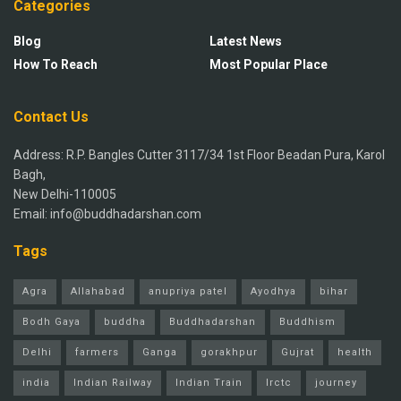
Categories
Blog
Latest News
How To Reach
Most Popular Place
Contact Us
Address: R.P. Bangles Cutter 3117/34 1st Floor Beadan Pura, Karol
Bagh,
New Delhi-110005
Email: info@buddhadarshan.com
Tags
Agra
Allahabad
anupriya patel
Ayodhya
bihar
Bodh Gaya
buddha
Buddhadarshan
Buddhism
Delhi
farmers
Ganga
gorakhpur
Gujrat
health
india
Indian Railway
Indian Train
Irctc
journey