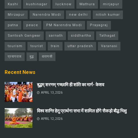
Kashi
kushinagar
lucknow
Mathura
mirjapur
Mirzapur
Narendra Modi
new delhi
nitish kumar
patna
peace
PM Narendra Modi
Prayagraj
Santosh Gangwar
sarnath
siddhartha
Tathagat
tourism
tourist
train
uttar pradesh
Varanasi
प्रयागराज
बुद्ध
वाराणसी
Recent News
बुद्धम् शरणम् गच्छामि ही शांति का मार्ग- केशव
APRIL 13, 2026
विश्व शान्ति हेतु प्रार्थना सभा में शामिल होंगे सैकड़ो बौद्ध भिक्षु
APRIL 12, 2026