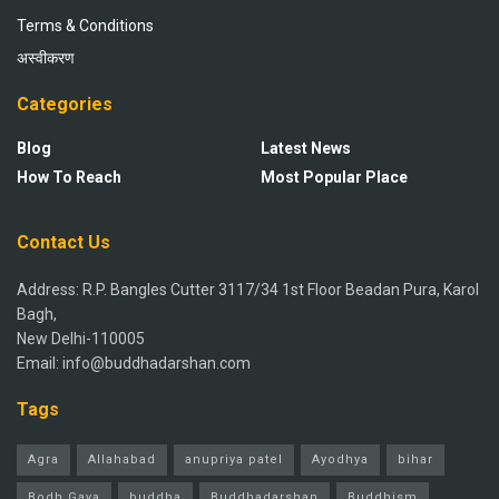
Terms & Conditions
अस्वीकरण
Categories
Blog
Latest News
How To Reach
Most Popular Place
Contact Us
Address: R.P. Bangles Cutter 3117/34 1st Floor Beadan Pura, Karol
Bagh,
New Delhi-110005
Email: info@buddhadarshan.com
Tags
Agra
Allahabad
anupriya patel
Ayodhya
bihar
Bodh Gaya
buddha
Buddhadarshan
Buddhism