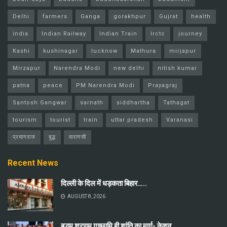
Delhi
farmers
Ganga
gorakhpur
Gujrat
health
india
Indian Railway
Indian Train
Irctc
journey
Kashi
kushinagar
lucknow
Mathura
mirjapur
Mirzapur
Narendra Modi
new delhi
nitish kumar
patna
peace
PM Narendra Modi
Prayagraj
Santosh Gangwar
sarnath
siddhartha
Tathagat
tourism
tourist
train
uttar pradesh
Varanasi
प्रयागराज
बुद्ध
वाराणसी
Recent News
दिल्ली के दिल में धड़कता बिहार…..
AUGUST 8, 2026
बुद्धम् शरणम् गच्छामि ही शांति का मार्ग- केशव