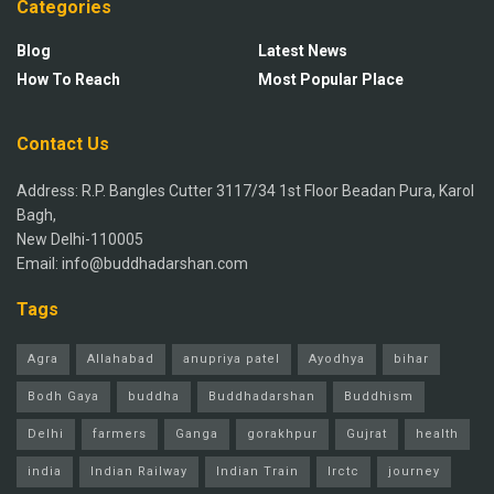
Categories
Blog
Latest News
How To Reach
Most Popular Place
Contact Us
Address: R.P. Bangles Cutter 3117/34 1st Floor Beadan Pura, Karol
Bagh,
New Delhi-110005
Email: info@buddhadarshan.com
Tags
Agra
Allahabad
anupriya patel
Ayodhya
bihar
Bodh Gaya
buddha
Buddhadarshan
Buddhism
Delhi
farmers
Ganga
gorakhpur
Gujrat
health
india
Indian Railway
Indian Train
Irctc
journey