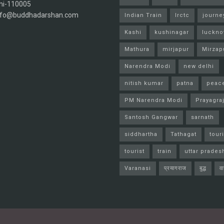
hi-110005
info@buddhadarshan.com
Indian Train
Irctc
journe
Kashi
kushinagar
luckn
Mathura
mirjapur
Mirzap
Narendra Modi
new delhi
nitish kumar
patna
peac
PM Narendra Modi
Prayagra
Santosh Gangwar
sarnath
siddhartha
Tathagat
tour
tourist
train
uttar prades
Varanasi
प्रयागराज
बुद्ध
व