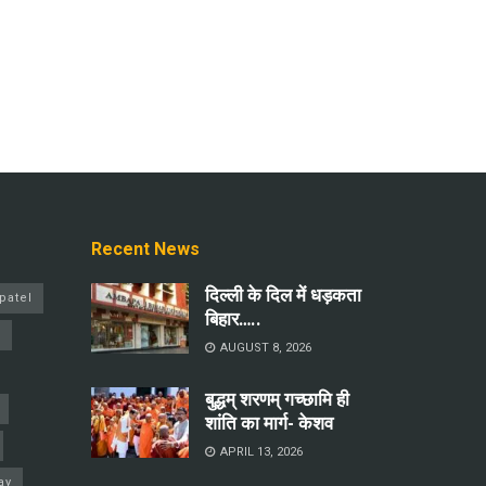
Recent News
दिल्ली के दिल में धड़कता
patel
बिहार…..
a
AUGUST 8, 2026
बुद्धम् शरणम् गच्छामि ही
शांति का मार्ग- केशव
APRIL 13, 2026
ay