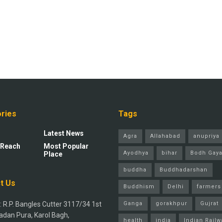
ries
Tags
Latest News
Agra
Allahabad
anupriya 
 Reach
Most Popular
Ayodhya
bihar
Bodh Gay
Place
buddha
Buddhadarshan
t Us
Buddhism
Delhi
farmers
 R.P. Bangles Cutter 3117/34 1st
Ganga
gorakhpur
Gujrat
adan Pura, Karol Bagh,
health
india
Indian Railw