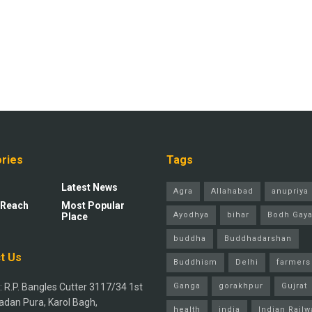
ries
Tags
Latest News
Agra
Allahabad
anupriya 
 Reach
Most Popular
Ayodhya
bihar
Bodh Gay
Place
buddha
Buddhadarshan
t Us
Buddhism
Delhi
farmers
 R.P. Bangles Cutter 3117/34 1st
Ganga
gorakhpur
Gujrat
adan Pura, Karol Bagh,
health
india
Indian Railw