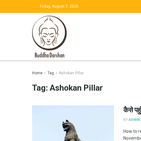
Friday, August 7, 2026
Home
Tag
Ashokan Pillar
Tag:
Ashokan Pillar
कैसे पह
BY
ADMIN
How to r
November भ