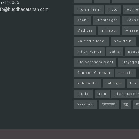
hi-110005
info@buddhadarshan.com
Indian Train
Irctc
journe
Kashi
kushinagar
luckn
Mathura
mirjapur
Mirzap
Narendra Modi
new delhi
nitish kumar
patna
peac
PM Narendra Modi
Prayagra
Santosh Gangwar
sarnath
siddhartha
Tathagat
tour
tourist
train
uttar prades
Varanasi
प्रयागराज
बुद्ध
व