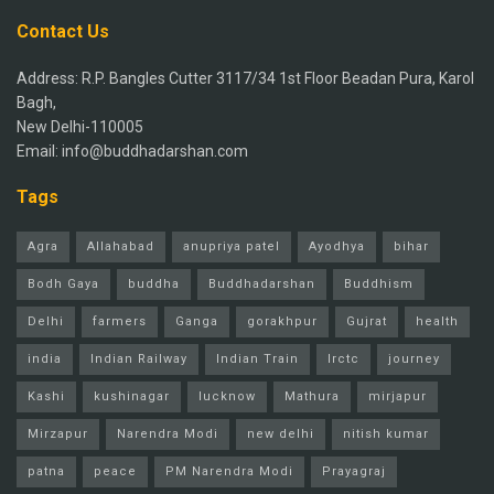
Contact Us
Address: R.P. Bangles Cutter 3117/34 1st Floor Beadan Pura, Karol
Bagh,
New Delhi-110005
Email: info@buddhadarshan.com
Tags
Agra
Allahabad
anupriya patel
Ayodhya
bihar
Bodh Gaya
buddha
Buddhadarshan
Buddhism
Delhi
farmers
Ganga
gorakhpur
Gujrat
health
india
Indian Railway
Indian Train
Irctc
journey
Kashi
kushinagar
lucknow
Mathura
mirjapur
Mirzapur
Narendra Modi
new delhi
nitish kumar
patna
peace
PM Narendra Modi
Prayagraj