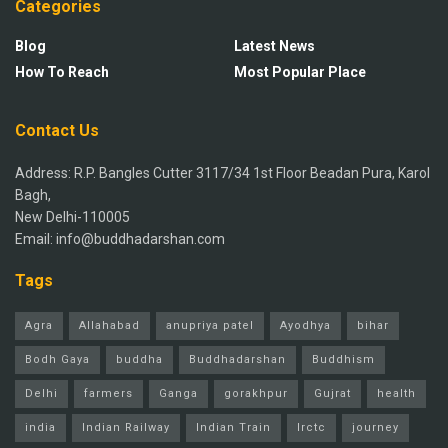
Categories
Blog
Latest News
How To Reach
Most Popular Place
Contact Us
Address: R.P. Bangles Cutter 3117/34 1st Floor Beadan Pura, Karol
Bagh,
New Delhi-110005
Email: info@buddhadarshan.com
Tags
Agra
Allahabad
anupriya patel
Ayodhya
bihar
Bodh Gaya
buddha
Buddhadarshan
Buddhism
Delhi
farmers
Ganga
gorakhpur
Gujrat
health
india
Indian Railway
Indian Train
Irctc
journey