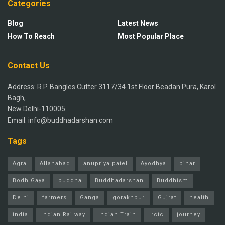
Categories
Blog
Latest News
How To Reach
Most Popular Place
Contact Us
Address: R.P. Bangles Cutter 3117/34 1st Floor Beadan Pura, Karol
Bagh,
New Delhi-110005
Email: info@buddhadarshan.com
Tags
Agra
Allahabad
anupriya patel
Ayodhya
bihar
Bodh Gaya
buddha
Buddhadarshan
Buddhism
Delhi
farmers
Ganga
gorakhpur
Gujrat
health
india
Indian Railway
Indian Train
Irctc
journey