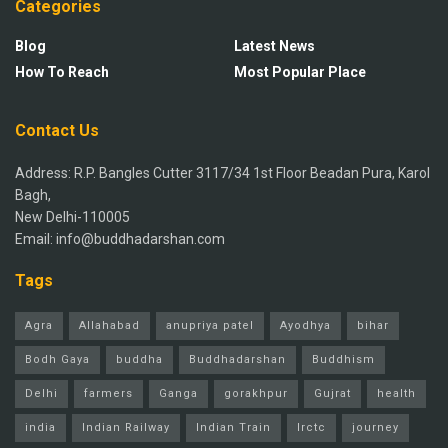
Categories
Blog
Latest News
How To Reach
Most Popular Place
Contact Us
Address: R.P. Bangles Cutter 3117/34 1st Floor Beadan Pura, Karol
Bagh,
New Delhi-110005
Email: info@buddhadarshan.com
Tags
Agra
Allahabad
anupriya patel
Ayodhya
bihar
Bodh Gaya
buddha
Buddhadarshan
Buddhism
Delhi
farmers
Ganga
gorakhpur
Gujrat
health
india
Indian Railway
Indian Train
Irctc
journey