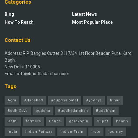
Categories
Blog
Latest News
How To Reach
Most Popular Place
Contact Us
Address: R.P. Bangles Cutter 3117/34 1st Floor Beadan Pura, Karol
Bagh,
New Delhi-110005
Email: info@buddhadarshan.com
Tags
Agra
Allahabad
anupriya patel
Ayodhya
bihar
Bodh Gaya
buddha
Buddhadarshan
Buddhism
Delhi
farmers
Ganga
gorakhpur
Gujrat
health
india
Indian Railway
Indian Train
Irctc
journey