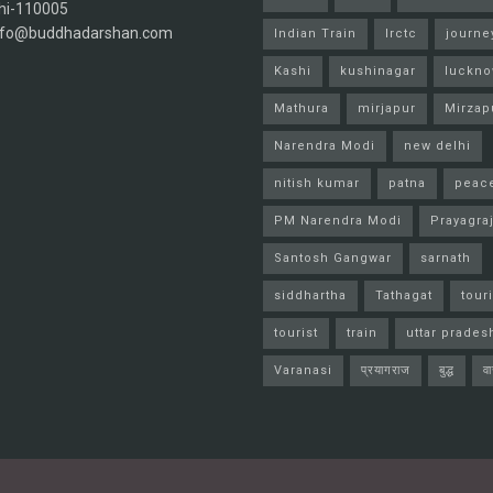
hi-110005
info@buddhadarshan.com
Indian Train
Irctc
journe
Kashi
kushinagar
luckn
Mathura
mirjapur
Mirzap
Narendra Modi
new delhi
nitish kumar
patna
peac
PM Narendra Modi
Prayagra
Santosh Gangwar
sarnath
siddhartha
Tathagat
tour
tourist
train
uttar prades
Varanasi
प्रयागराज
बुद्ध
व