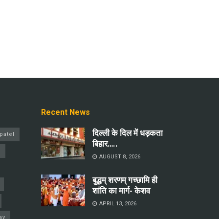
Recent News
दिल्ली के दिल में धड़कता
patel
बिहार…..
a
AUGUST 8, 2026
बुद्धम् शरणम् गच्छामि ही
शांति का मार्ग- केशव
APRIL 13, 2026
ay