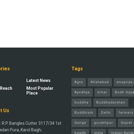
ries
Tags
Latest News
Agra
Allahabad
anupriya 
 Reach
Most Popular
Ayodhya
bihar
Bodh Gay
Place
buddha
Buddhadarshan
t Us
Buddhism
Delhi
farmers
 R.P. Bangles Cutter 3117/34 1st
Ganga
gorakhpur
Gujrat
adan Pura, Karol Bagh,
health
india
Indian Railw