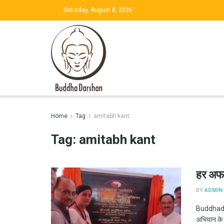
Saturday, August 8, 2026
Home
Tag
amitabh kant
Tag:
amitabh kant
हर अफस
BY
ADMIN
Buddhadar
अभियान के 