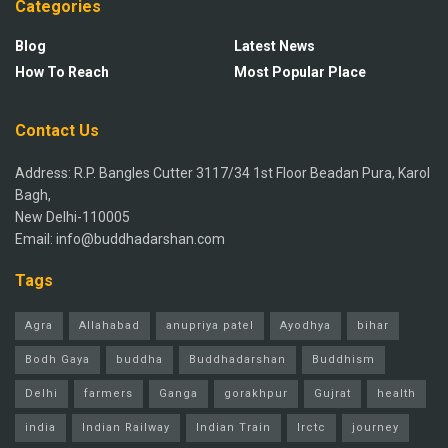
Categories
Blog
Latest News
How To Reach
Most Popular Place
Contact Us
Address: R.P. Bangles Cutter 3117/34 1st Floor Beadan Pura, Karol
Bagh,
New Delhi-110005
Email: info@buddhadarshan.com
Tags
Agra
Allahabad
anupriya patel
Ayodhya
bihar
Bodh Gaya
buddha
Buddhadarshan
Buddhism
Delhi
farmers
Ganga
gorakhpur
Gujrat
health
india
Indian Railway
Indian Train
Irctc
journey