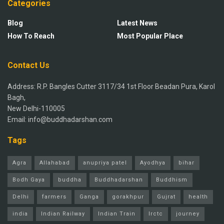
Categories
Blog
Latest News
How To Reach
Most Popular Place
Contact Us
Address: R.P. Bangles Cutter 3117/34 1st Floor Beadan Pura, Karol
Bagh,
New Delhi-110005
Email: info@buddhadarshan.com
Tags
Agra
Allahabad
anupriya patel
Ayodhya
bihar
Bodh Gaya
buddha
Buddhadarshan
Buddhism
Delhi
farmers
Ganga
gorakhpur
Gujrat
health
india
Indian Railway
Indian Train
Irctc
journey