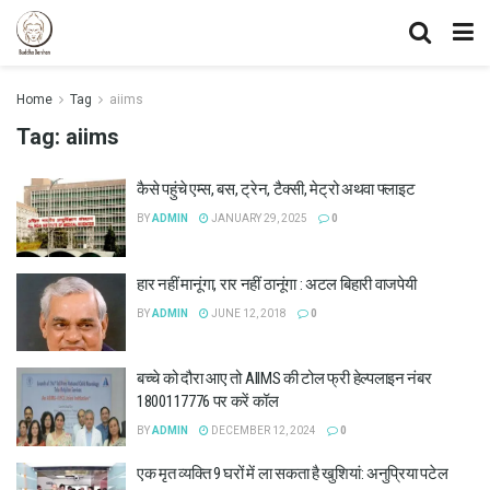
Home
Tag
aiims
Tag:
aiims
कैसे पहुंचे एम्स, बस, ट्रेन, टैक्सी, मेट्रो अथवा फ्लाइट
BY
ADMIN
JANUARY 29, 2025
0
हार नहीं मानूंगा, रार नहीं ठानूंगा : अटल बिहारी वाजपेयी
BY
ADMIN
JUNE 12, 2018
0
बच्चे को दौरा आए तो AIIMS की टोल फ्री हेल्पलाइन नंबर
1800117776 पर करें कॉल
BY
ADMIN
DECEMBER 12, 2024
0
एक मृत व्यक्ति 9 घरों में ला सकता है खुशियां: अनुप्रिया पटेल