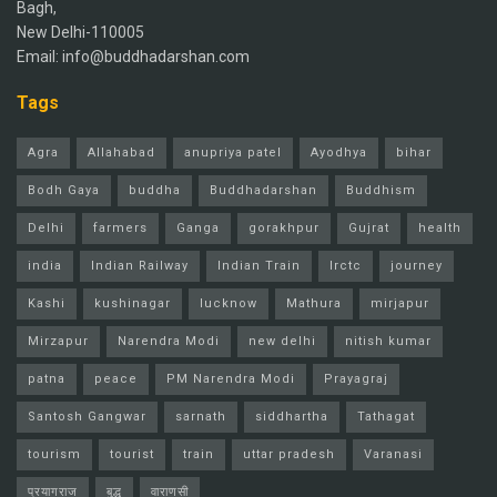
Bagh,
New Delhi-110005
Email: info@buddhadarshan.com
Tags
Agra
Allahabad
anupriya patel
Ayodhya
bihar
Bodh Gaya
buddha
Buddhadarshan
Buddhism
Delhi
farmers
Ganga
gorakhpur
Gujrat
health
india
Indian Railway
Indian Train
Irctc
journey
Kashi
kushinagar
lucknow
Mathura
mirjapur
Mirzapur
Narendra Modi
new delhi
nitish kumar
patna
peace
PM Narendra Modi
Prayagraj
Santosh Gangwar
sarnath
siddhartha
Tathagat
tourism
tourist
train
uttar pradesh
Varanasi
प्रयागराज
बुद्ध
वाराणसी