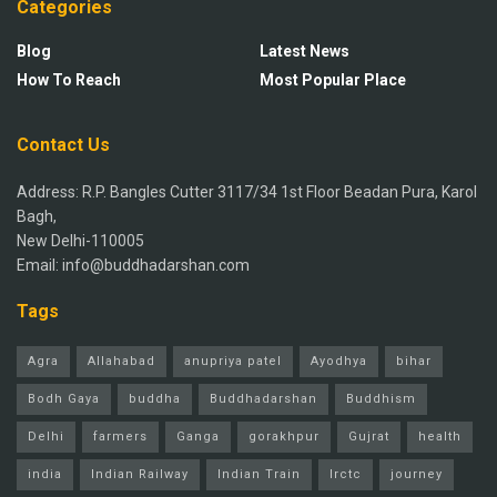
Categories
Blog
Latest News
How To Reach
Most Popular Place
Contact Us
Address: R.P. Bangles Cutter 3117/34 1st Floor Beadan Pura, Karol
Bagh,
New Delhi-110005
Email: info@buddhadarshan.com
Tags
Agra
Allahabad
anupriya patel
Ayodhya
bihar
Bodh Gaya
buddha
Buddhadarshan
Buddhism
Delhi
farmers
Ganga
gorakhpur
Gujrat
health
india
Indian Railway
Indian Train
Irctc
journey