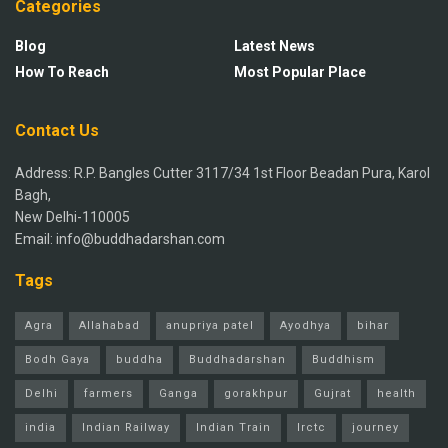
Categories
Blog
Latest News
How To Reach
Most Popular Place
Contact Us
Address: R.P. Bangles Cutter 3117/34 1st Floor Beadan Pura, Karol
Bagh,
New Delhi-110005
Email: info@buddhadarshan.com
Tags
Agra
Allahabad
anupriya patel
Ayodhya
bihar
Bodh Gaya
buddha
Buddhadarshan
Buddhism
Delhi
farmers
Ganga
gorakhpur
Gujrat
health
india
Indian Railway
Indian Train
Irctc
journey