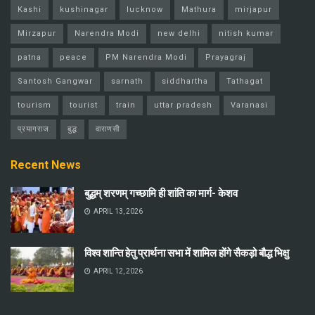
Kashi
kushinagar
lucknow
Mathura
mirjapur
Mirzapur
Narendra Modi
new delhi
nitish kumar
patna
peace
PM Narendra Modi
Prayagraj
Santosh Gangwar
sarnath
siddhartha
Tathagat
tourism
tourist
train
uttar pradesh
Varanasi
प्रयागराज
बुद्ध
वाराणसी
Recent News
बुद्धम् शरणम् गच्छामि ही शांति का मार्ग- केशव
APRIL 13, 2026
विश्व शान्ति हेतु प्रार्थना सभा में शामिल होंगे सैकड़ो बौद्ध भिक्षु
APRIL 12, 2026