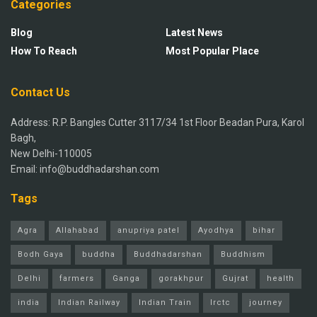
Categories
Blog
Latest News
How To Reach
Most Popular Place
Contact Us
Address: R.P. Bangles Cutter 3117/34 1st Floor Beadan Pura, Karol
Bagh,
New Delhi-110005
Email: info@buddhadarshan.com
Tags
Agra
Allahabad
anupriya patel
Ayodhya
bihar
Bodh Gaya
buddha
Buddhadarshan
Buddhism
Delhi
farmers
Ganga
gorakhpur
Gujrat
health
india
Indian Railway
Indian Train
Irctc
journey