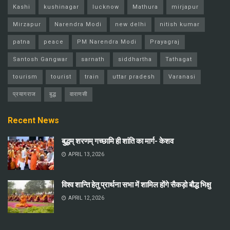
Kashi
kushinagar
lucknow
Mathura
mirjapur
Mirzapur
Narendra Modi
new delhi
nitish kumar
patna
peace
PM Narendra Modi
Prayagraj
Santosh Gangwar
sarnath
siddhartha
Tathagat
tourism
tourist
train
uttar pradesh
Varanasi
प्रयागराज
बुद्ध
वाराणसी
Recent News
बुद्धम् शरणम् गच्छामि ही शांति का मार्ग- केशव
APRIL 13, 2026
विश्व शान्ति हेतु प्रार्थना सभा में शामिल होंगे सैकड़ो बौद्ध भिक्षु
APRIL 12, 2026