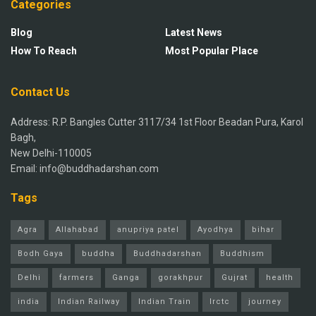
Categories
Blog
Latest News
How To Reach
Most Popular Place
Contact Us
Address: R.P. Bangles Cutter 3117/34 1st Floor Beadan Pura, Karol
Bagh,
New Delhi-110005
Email: info@buddhadarshan.com
Tags
Agra
Allahabad
anupriya patel
Ayodhya
bihar
Bodh Gaya
buddha
Buddhadarshan
Buddhism
Delhi
farmers
Ganga
gorakhpur
Gujrat
health
india
Indian Railway
Indian Train
Irctc
journey