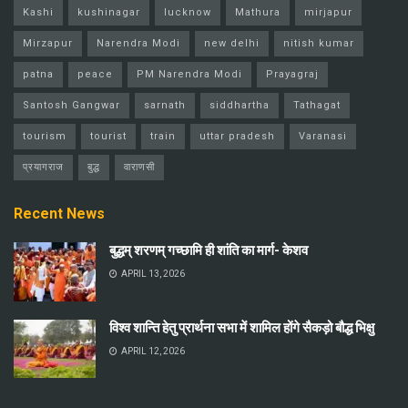
Kashi
kushinagar
lucknow
Mathura
mirjapur
Mirzapur
Narendra Modi
new delhi
nitish kumar
patna
peace
PM Narendra Modi
Prayagraj
Santosh Gangwar
sarnath
siddhartha
Tathagat
tourism
tourist
train
uttar pradesh
Varanasi
प्रयागराज
बुद्ध
वाराणसी
Recent News
बुद्धम् शरणम् गच्छामि ही शांति का मार्ग- केशव
APRIL 13, 2026
विश्व शान्ति हेतु प्रार्थना सभा में शामिल होंगे सैकड़ो बौद्ध भिक्षु
APRIL 12, 2026