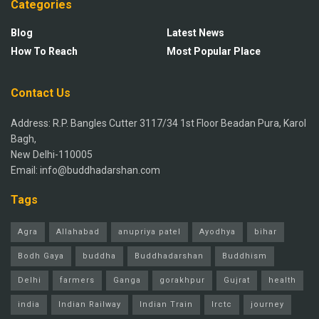
Categories
Blog
Latest News
How To Reach
Most Popular Place
Contact Us
Address: R.P. Bangles Cutter 3117/34 1st Floor Beadan Pura, Karol
Bagh,
New Delhi-110005
Email: info@buddhadarshan.com
Tags
Agra
Allahabad
anupriya patel
Ayodhya
bihar
Bodh Gaya
buddha
Buddhadarshan
Buddhism
Delhi
farmers
Ganga
gorakhpur
Gujrat
health
india
Indian Railway
Indian Train
Irctc
journey