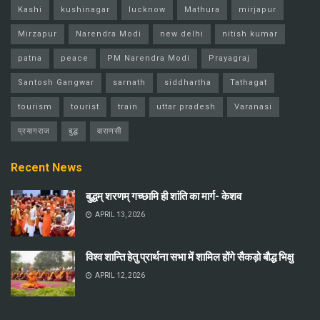
Kashi
kushinagar
lucknow
Mathura
mirjapur
Mirzapur
Narendra Modi
new delhi
nitish kumar
patna
peace
PM Narendra Modi
Prayagraj
Santosh Gangwar
sarnath
siddhartha
Tathagat
tourism
tourist
train
uttar pradesh
Varanasi
प्रयागराज
बुद्ध
वाराणसी
Recent News
बुद्धम् शरणम् गच्छामि ही शांति का मार्ग- केशव
APRIL 13, 2026
विश्व शान्ति हेतु प्रार्थना सभा में शामिल होंगे सैकड़ो बौद्ध भिक्षु
APRIL 12, 2026