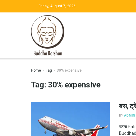
Friday, August 7, 2026
Home
Tag
30% expensive
Tag:
30% expensive
बस, ट्र
BY
ADMIN
पटना Patn
Buddhada