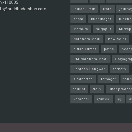
hi-110005
info@buddhadarshan.com
Indian Train
Irctc
journe
Kashi
kushinagar
luckn
Mathura
mirjapur
Mirzap
Narendra Modi
new delhi
nitish kumar
patna
peac
PM Narendra Modi
Prayagra
Santosh Gangwar
sarnath
siddhartha
Tathagat
tour
tourist
train
uttar prades
Varanasi
प्रयागराज
बुद्ध
व