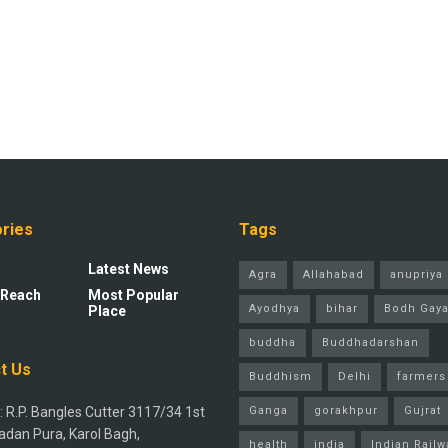
ries
Tags
Latest News
Agra
Allahabad
anupriya 
 Reach
Most Popular
Ayodhya
bihar
Bodh Gay
Place
buddha
Buddhadarshan
t Us
Buddhism
Delhi
farmers
 R.P. Bangles Cutter 3117/34 1st
Ganga
gorakhpur
Gujrat
adan Pura, Karol Bagh,
health
india
Indian Railw