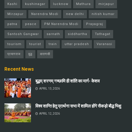
Kashi
kushinagar
lucknow
Mathura
mirjapur
Mirzapur
Narendra Modi
new delhi
nitish kumar
patna
peace
PM Narendra Modi
Prayagraj
Santosh Gangwar
sarnath
siddhartha
Tathagat
tourism
tourist
train
uttar pradesh
Varanasi
प्रयागराज
बुद्ध
वाराणसी
Recent News
बुद्धम् शरणम् गच्छामि ही शांति का मार्ग- केशव
APRIL 13, 2026
विश्व शान्ति हेतु प्रार्थना सभा में शामिल होंगे सैकड़ो बौद्ध भिक्षु
APRIL 12, 2026