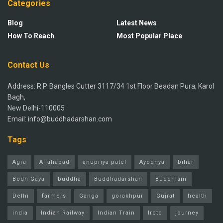
Categories
Blog
Latest News
How To Reach
Most Popular Place
Contact Us
Address: R.P. Bangles Cutter 3117/34 1st Floor Beadan Pura, Karol
Bagh,
New Delhi-110005
Email: info@buddhadarshan.com
Tags
Agra
Allahabad
anupriya patel
Ayodhya
bihar
Bodh Gaya
buddha
Buddhadarshan
Buddhism
Delhi
farmers
Ganga
gorakhpur
Gujrat
health
india
Indian Railway
Indian Train
Irctc
journey