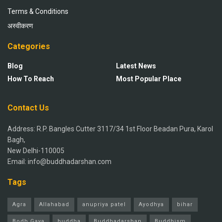
Terms & Conditions
अस्वीकरण
Categories
Blog
Latest News
How To Reach
Most Popular Place
Contact Us
Address: R.P. Bangles Cutter 3117/34 1st Floor Beadan Pura, Karol
Bagh,
New Delhi-110005
Email: info@buddhadarshan.com
Tags
Agra
Allahabad
anupriya patel
Ayodhya
bihar
Bodh Gaya
buddha
Buddhadarshan
Buddhism