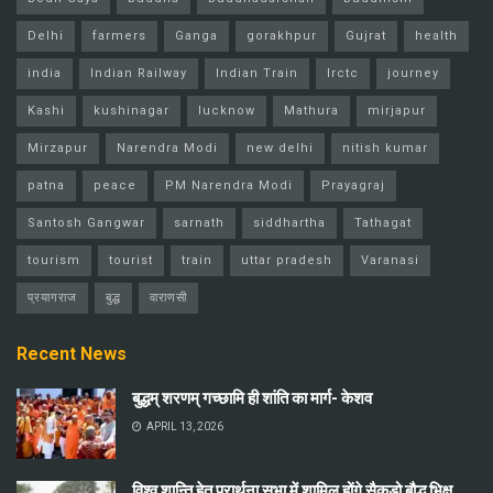
Delhi
farmers
Ganga
gorakhpur
Gujrat
health
india
Indian Railway
Indian Train
Irctc
journey
Kashi
kushinagar
lucknow
Mathura
mirjapur
Mirzapur
Narendra Modi
new delhi
nitish kumar
patna
peace
PM Narendra Modi
Prayagraj
Santosh Gangwar
sarnath
siddhartha
Tathagat
tourism
tourist
train
uttar pradesh
Varanasi
प्रयागराज
बुद्ध
वाराणसी
Recent News
बुद्धम् शरणम् गच्छामि ही शांति का मार्ग- केशव
APRIL 13, 2026
विश्व शान्ति हेतु प्रार्थना सभा में शामिल होंगे सैकड़ो बौद्ध भिक्षु