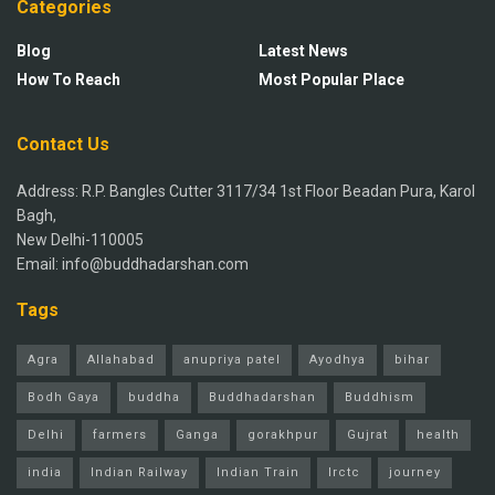
Categories
Blog
Latest News
How To Reach
Most Popular Place
Contact Us
Address: R.P. Bangles Cutter 3117/34 1st Floor Beadan Pura, Karol
Bagh,
New Delhi-110005
Email: info@buddhadarshan.com
Tags
Agra
Allahabad
anupriya patel
Ayodhya
bihar
Bodh Gaya
buddha
Buddhadarshan
Buddhism
Delhi
farmers
Ganga
gorakhpur
Gujrat
health
india
Indian Railway
Indian Train
Irctc
journey