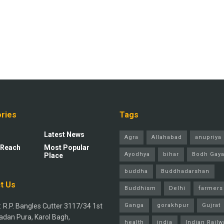
ries
Tags
Latest News
Agra
Allahabad
anupriya 
 Reach
Most Popular
Ayodhya
bihar
Bodh Gay
Place
buddha
Buddhadarshan
t Us
Buddhism
Delhi
farmers
 R.P. Bangles Cutter 3117/34 1st
Ganga
gorakhpur
Gujrat
adan Pura, Karol Bagh,
health
india
Indian Railw