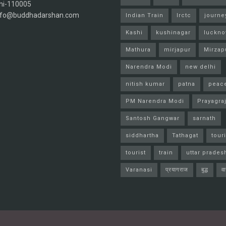
hi-110005
info@buddhadarshan.com
Indian Train
Irctc
journe
Kashi
kushinagar
luckn
Mathura
mirjapur
Mirzap
Narendra Modi
new delhi
nitish kumar
patna
peac
PM Narendra Modi
Prayagra
Santosh Gangwar
sarnath
siddhartha
Tathagat
tour
tourist
train
uttar prades
Varanasi
प्रयागराज
बुद्ध
व