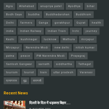
Agra
Allahabad
anupriya patel
Ayodhya
bihar
Bodh Gaya
buddha
Buddhadarshan
Buddhism
Delhi
farmers
Ganga
gorakhpur
Gujrat
health
india
Indian Railway
Indian Train
Irctc
journey
Kashi
kushinagar
lucknow
Mathura
mirjapur
Mirzapur
Narendra Modi
new delhi
nitish kumar
patna
peace
PM Narendra Modi
Prayagraj
Santosh Gangwar
sarnath
siddhartha
Tathagat
tourism
tourist
train
uttar pradesh
Varanasi
प्रयागराज
बुद्ध
वाराणसी
Recent News
दिल्ली के दिल में धड़कता बिहार…..