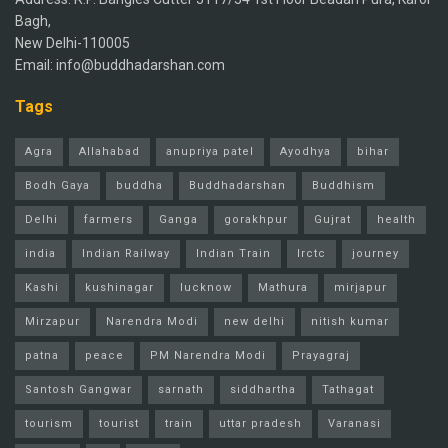
Bagh,
New Delhi-110005
Email: info@buddhadarshan.com
Tags
Agra
Allahabad
anupriya patel
Ayodhya
bihar
Bodh Gaya
buddha
Buddhadarshan
Buddhism
Delhi
farmers
Ganga
gorakhpur
Gujrat
health
india
Indian Railway
Indian Train
Irctc
journey
Kashi
kushinagar
lucknow
Mathura
mirjapur
Mirzapur
Narendra Modi
new delhi
nitish kumar
patna
peace
PM Narendra Modi
Prayagraj
Santosh Gangwar
sarnath
siddhartha
Tathagat
tourism
tourist
train
uttar pradesh
Varanasi