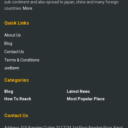
sub-continent and also spread to japan, chine and many foreign
countries.
More
Quick Links
About Us
Blog
Contact Us
Terms & Conditions
अस्वीकरण
Categories
Blog
Latest News
How To Reach
Most Popular Place
Contact Us
Address: R.P. Bangles Cutter 3117/34 1st Floor Beadan Pura, Karol