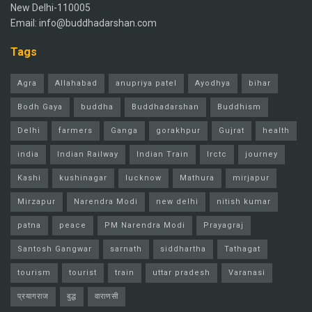
New Delhi-110005
Email: info@buddhadarshan.com
Tags
Agra
Allahabad
anupriya patel
Ayodhya
bihar
Bodh Gaya
buddha
Buddhadarshan
Buddhism
Delhi
farmers
Ganga
gorakhpur
Gujrat
health
india
Indian Railway
Indian Train
Irctc
journey
Kashi
kushinagar
lucknow
Mathura
mirjapur
Mirzapur
Narendra Modi
new delhi
nitish kumar
patna
peace
PM Narendra Modi
Prayagraj
Santosh Gangwar
sarnath
siddhartha
Tathagat
tourism
tourist
train
uttar pradesh
Varanasi
प्रयागराज
बुद्ध
वाराणसी