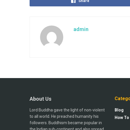
Share
admin
About Us
Catego
Lord Buddha gave the light of non-violent
Blog
to all world. He preached humanity his
How To
followers. Buddhism became popular in
the Indian sub-continent and also spread