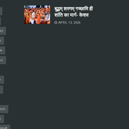
बुद्धम् शरणम् गच्छामि ही
शांति का मार्ग- केशव
APRIL 13, 2026
ay
y
ow
ur
e
j
ism
h
ाराणसी