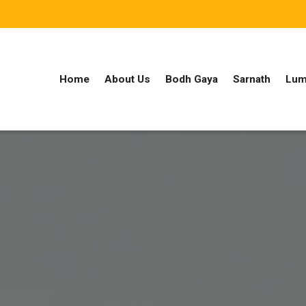
Home
About Us
Bodh Gaya
Sarnath
Lum