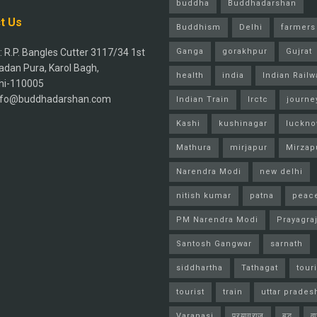
buddha
Buddhadarshan
t Us
Buddhism
Delhi
farmers
 R.P. Bangles Cutter 3117/34 1st
Ganga
gorakhpur
Gujrat
adan Pura, Karol Bagh,
health
india
Indian Railw
hi-110005
info@buddhadarshan.com
Indian Train
Irctc
journe
Kashi
kushinagar
luckn
Mathura
mirjapur
Mirzap
Narendra Modi
new delhi
nitish kumar
patna
peac
PM Narendra Modi
Prayagra
Santosh Gangwar
sarnath
siddhartha
Tathagat
tour
tourist
train
uttar prades
Varanasi
प्रयागराज
बुद्ध
व