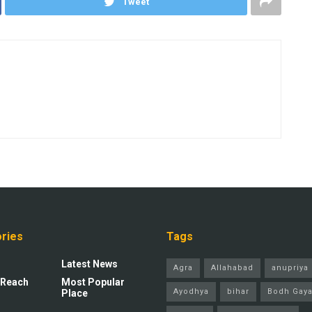
Tweet
ries
Tags
Latest News
Agra
Allahabad
anupriya 
 Reach
Most Popular
Ayodhya
bihar
Bodh Gay
Place