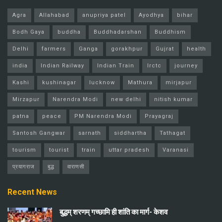
Agra
Allahabad
anupriya patel
Ayodhya
bihar
Bodh Gaya
buddha
Buddhadarshan
Buddhism
Delhi
farmers
Ganga
gorakhpur
Gujrat
health
india
Indian Railway
Indian Train
Irctc
journey
Kashi
kushinagar
lucknow
Mathura
mirjapur
Mirzapur
Narendra Modi
new delhi
nitish kumar
patna
peace
PM Narendra Modi
Prayagraj
Santosh Gangwar
sarnath
siddhartha
Tathagat
tourism
tourist
train
uttar pradesh
Varanasi
प्रयागराज
बुद्ध
वाराणसी
Recent News
बुद्धम् शरणम् गच्छामि ही शांति का मार्ग- केशव