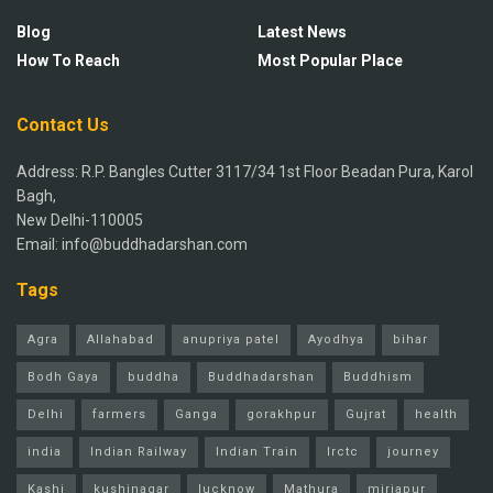
Blog
Latest News
How To Reach
Most Popular Place
Contact Us
Address: R.P. Bangles Cutter 3117/34 1st Floor Beadan Pura, Karol
Bagh,
New Delhi-110005
Email: info@buddhadarshan.com
Tags
Agra
Allahabad
anupriya patel
Ayodhya
bihar
Bodh Gaya
buddha
Buddhadarshan
Buddhism
Delhi
farmers
Ganga
gorakhpur
Gujrat
health
india
Indian Railway
Indian Train
Irctc
journey
Kashi
kushinagar
lucknow
Mathura
mirjapur