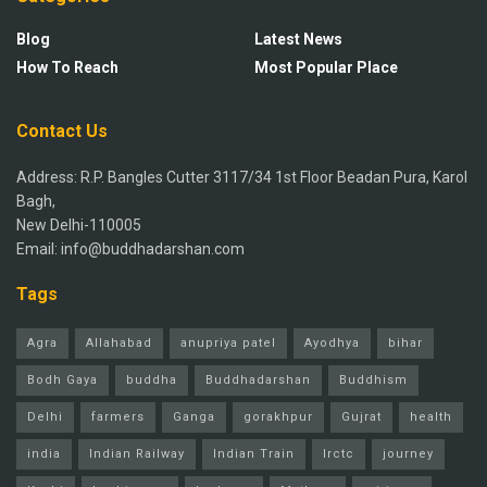
Blog
Latest News
How To Reach
Most Popular Place
Contact Us
Address: R.P. Bangles Cutter 3117/34 1st Floor Beadan Pura, Karol
Bagh,
New Delhi-110005
Email: info@buddhadarshan.com
Tags
Agra
Allahabad
anupriya patel
Ayodhya
bihar
Bodh Gaya
buddha
Buddhadarshan
Buddhism
Delhi
farmers
Ganga
gorakhpur
Gujrat
health
india
Indian Railway
Indian Train
Irctc
journey