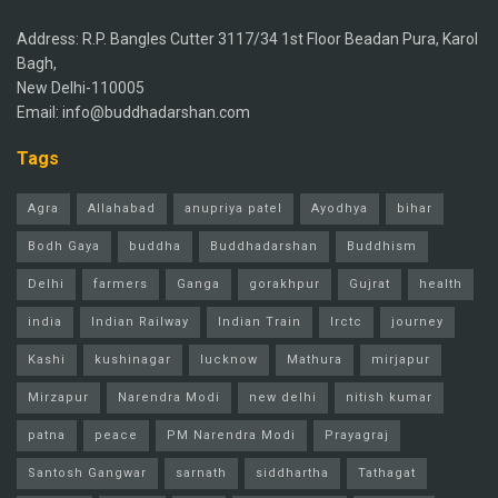
Address: R.P. Bangles Cutter 3117/34 1st Floor Beadan Pura, Karol
Bagh,
New Delhi-110005
Email: info@buddhadarshan.com
Tags
Agra
Allahabad
anupriya patel
Ayodhya
bihar
Bodh Gaya
buddha
Buddhadarshan
Buddhism
Delhi
farmers
Ganga
gorakhpur
Gujrat
health
india
Indian Railway
Indian Train
Irctc
journey
Kashi
kushinagar
lucknow
Mathura
mirjapur
Mirzapur
Narendra Modi
new delhi
nitish kumar
patna
peace
PM Narendra Modi
Prayagraj
Santosh Gangwar
sarnath
siddhartha
Tathagat