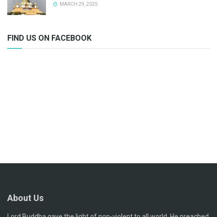
MARCH 29, 2025
FIND US ON FACEBOOK
About Us
Lord Buddha gave the light of non-violent to all world. He preached