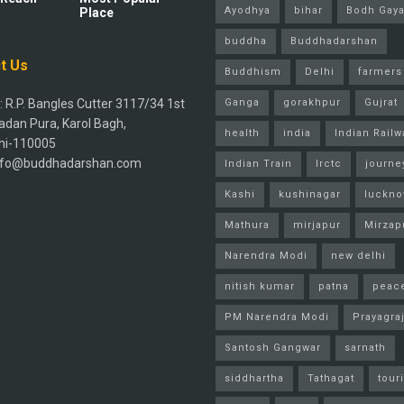
Ayodhya
bihar
Bodh Gay
Place
buddha
Buddhadarshan
t Us
Buddhism
Delhi
farmers
 R.P. Bangles Cutter 3117/34 1st
Ganga
gorakhpur
Gujrat
adan Pura, Karol Bagh,
health
india
Indian Railw
hi-110005
info@buddhadarshan.com
Indian Train
Irctc
journe
Kashi
kushinagar
luckn
Mathura
mirjapur
Mirzap
Narendra Modi
new delhi
nitish kumar
patna
peac
PM Narendra Modi
Prayagra
Santosh Gangwar
sarnath
siddhartha
Tathagat
tour