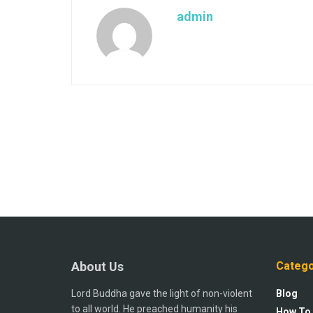
admin
About Us
Catego
Lord Buddha gave the light of non-violent
Blog
to all world. He preached humanity his
How To