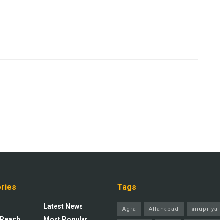
ries
Tags
Latest News
Agra
Allahabad
anupriya 
 Reach
Most Popular