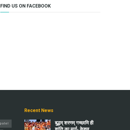
FIND US ON FACEBOOK
Recent News
बुद्धम् शरणम् गच्छामि ही
patel
शांति का मार्ग- केशव