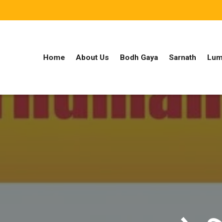
Home
About Us
Bodh Gaya
Sarnath
Lum