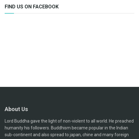
FIND US ON FACEBOOK
About Us
Lord Buddha gave the light of non-violent to all world. He preached
humanity his followers. Buddhism became popular in the Indian
sub-continent and also spread to japan, chine and many foreign