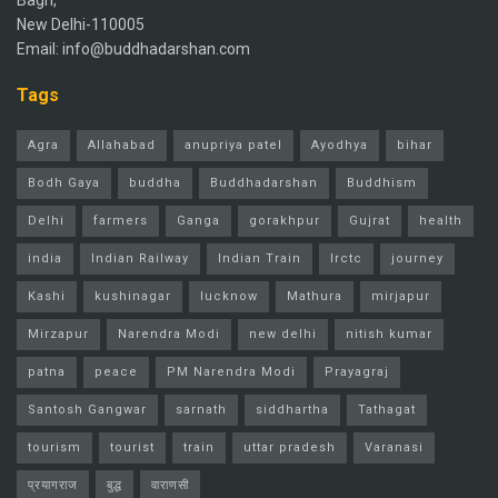
Bagh,
New Delhi-110005
Email: info@buddhadarshan.com
Tags
Agra
Allahabad
anupriya patel
Ayodhya
bihar
Bodh Gaya
buddha
Buddhadarshan
Buddhism
Delhi
farmers
Ganga
gorakhpur
Gujrat
health
india
Indian Railway
Indian Train
Irctc
journey
Kashi
kushinagar
lucknow
Mathura
mirjapur
Mirzapur
Narendra Modi
new delhi
nitish kumar
patna
peace
PM Narendra Modi
Prayagraj
Santosh Gangwar
sarnath
siddhartha
Tathagat
tourism
tourist
train
uttar pradesh
Varanasi
प्रयागराज
बुद्ध
वाराणसी