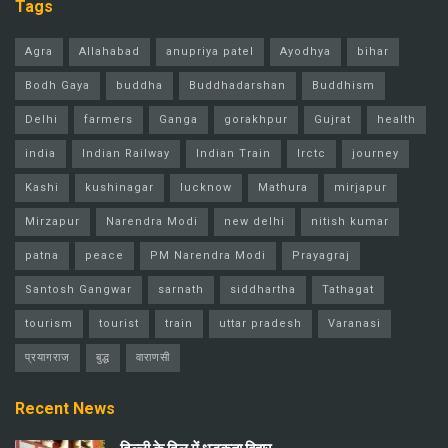
Tags
Agra
Allahabad
anupriya patel
Ayodhya
bihar
Bodh Gaya
buddha
Buddhadarshan
Buddhism
Delhi
farmers
Ganga
gorakhpur
Gujrat
health
india
Indian Railway
Indian Train
Irctc
journey
Kashi
kushinagar
lucknow
Mathura
mirjapur
Mirzapur
Narendra Modi
new delhi
nitish kumar
patna
peace
PM Narendra Modi
Prayagraj
Santosh Gangwar
sarnath
siddhartha
Tathagat
tourism
tourist
train
uttar pradesh
Varanasi
प्रयागराज
बुद्ध
वाराणसी
Recent News